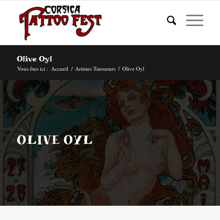
Olive Oyl
Vous êtes ici :
Accueil
/
Artistes Tatoueurs
/
Olive Oyl
OLIVE OYL