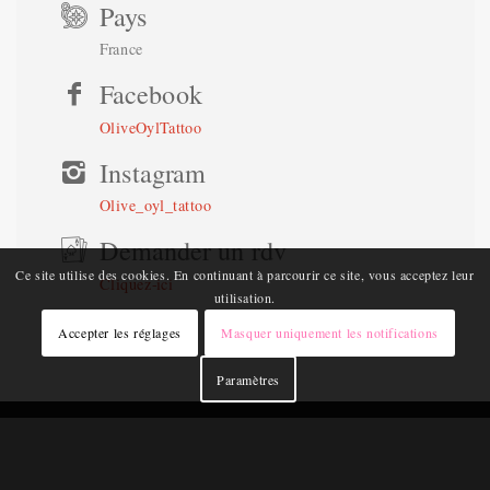
Pays
France
Facebook
OliveOylTattoo
Instagram
Olive_oyl_tattoo
Demander un rdv
Ce site utilise des cookies. En continuant à parcourir ce site, vous acceptez leur
Cliquez-ici
utilisation.
Accepter les réglages
Masquer uniquement les notifications
Paramètres
© Copyright -
Corsica Tattoo Fest
-
Expert WordPress Theme by Expert
Mentions Légales