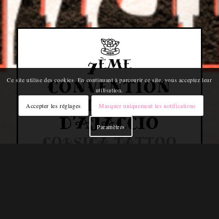
ÈME
7
Ce site utilise des cookies. En continuant à parcourir ce site, vous acceptez leur
CONVENTION
utilisation.
TATOUAGE
Accepter les réglages
Masquer uniquement les notifications
D’AJACCIO
Paramètres
CORSICA TATTOO
FEST
Palais des congrès – Ajaccio – Corse
24 & 25 Mai 2025