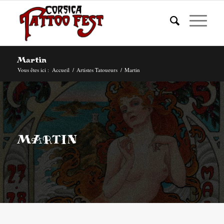
Martin
Vous êtes ici :
Accueil
/
Artistes Tatoueurs
/
Martin
MARTIN